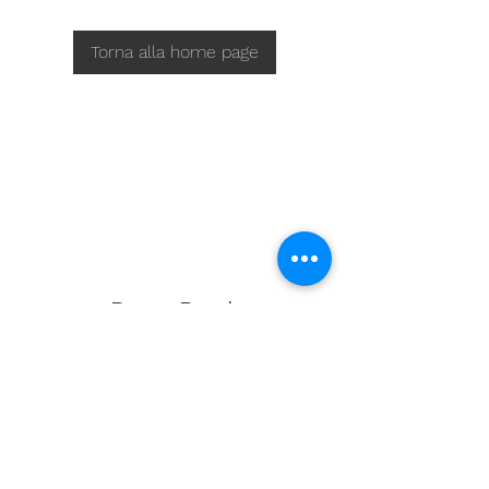
Torna alla home page
Power Break
Termini e condizioni
info@powerbreak.net
+39 351 911 4451
KvK nr:
81607644